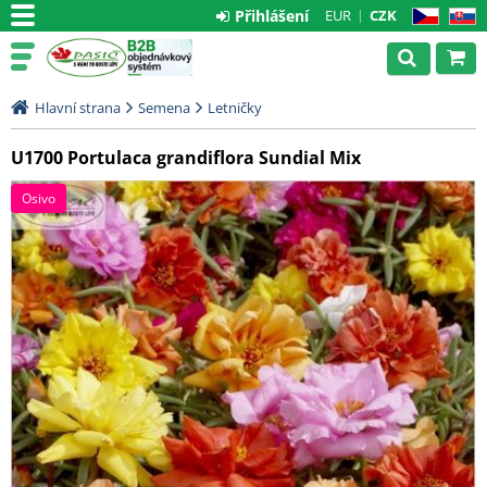
Přihlášení
EUR
CZK
CZ
SK
Hlavní strana
Semena
Letničky
U1700 Portulaca grandiflora Sundial Mix
Osivo