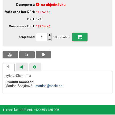
Dostupnost
na objednávku
Vaše cena bez DPH
113.52
Kč
DPH
12%
Vaše cena s DPH
127.14
Kč
Objednat
1000/balení
výška 13cm, mix
Produkt manažer:
Martina Šnajdrová,
martina@pasic.cz
Technické oddělení: +420 553 786 006