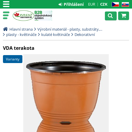
Přihlášení
EUR
CZK
CZ
SK
Hlavní strana
Výrobní materiál - plasty, substráty,...
plasty - květináče
kulaté květináče
Dekorativní
VDA terakota
varianty