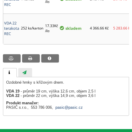
/
ks
REC
VDA 22
17.33Kč
terakota
252 ks/karton
skladem
4 366.66
Kč
5 283.66
Kč
/
ks
REC
Ozdobné hrnky s křížovým dnem.
VDA 19
- průměr 19 cm, výška 12,6 cm, objem 2,5 l
VDA 22
- průměr 22 cm, výška 14,9 cm, objem 3,6 l
Produkt manažer:
PASIČ s.r.o., 553 786 006,
pasic@pasic.cz