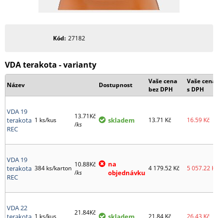
Kód
27182
VDA terakota - varianty
Vaše cena
Vaše cena
Název
Dostupnost
bez DPH
s DPH
VDA 19
13.71Kč
terakota
1 ks/kus
skladem
13.71
Kč
16.59
Kč
/
ks
REC
VDA 19
na
10.88Kč
terakota
384 ks/karton
4 179.52
Kč
5 057.22
Kč
/
ks
objednávku
REC
VDA 22
21.84Kč
terakota
1 ks/kus
skladem
21.84
Kč
26.43
Kč