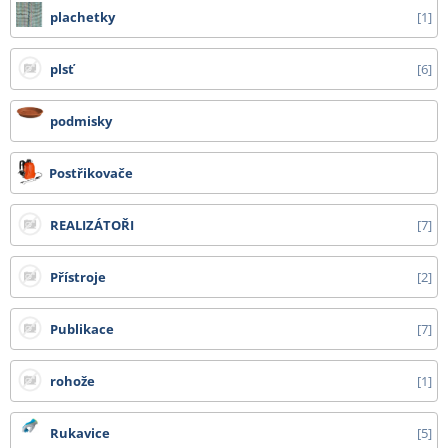
plachetky
1
plsť
6
podmisky
Postřikovače
REALIZÁTOŘI
7
Přístroje
2
Publikace
7
rohože
1
Rukavice
5