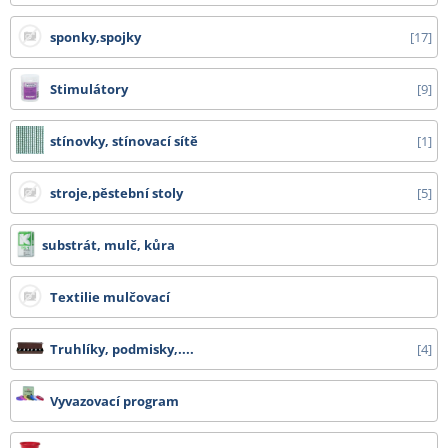
sponky,spojky
17
Stimulátory
9
stínovky, stínovací sítě
1
stroje,pěstební stoly
5
substrát, mulč, kůra
Textilie mulčovací
Truhlíky, podmisky,....
4
Vyvazovací program