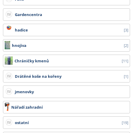
Gardencentra
hadice
3
hnojiva
2
Chráničky kmenů
11
Drátěné koše na kořeny
1
jmenovky
Nářadí zahradní
ostatní
19