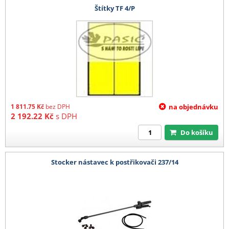
Štítky TF 4/P
1 811.75
Kč
bez DPH
na objednávku
2 192.22
Kč
s DPH
Do košíku
Stocker nástavec k postřikovači 237/14