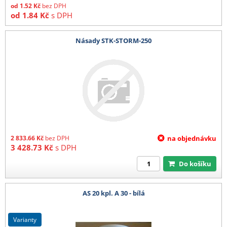
od
1.52
Kč
bez DPH
od
1.84
Kč
s DPH
Násady STK-STORM-250
2 833.66
Kč
bez DPH
na objednávku
3 428.73
Kč
s DPH
Do košíku
AS 20 kpl. A 30 - bílá
varianty