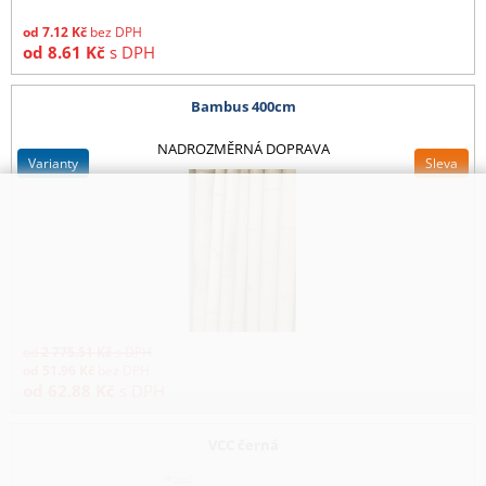
od
7.12
Kč
bez DPH
od
8.61
Kč
s DPH
Bambus 400cm
NADROZMĚRNÁ DOPRAVA
varianty
Sleva
od
2 775.51
Kč
s DPH
od
51.96
Kč
bez DPH
od
62.88
Kč
s DPH
VCC černá