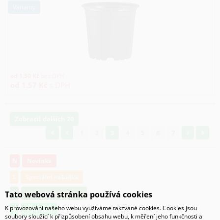
varianty
od
1.30
Kč
bez DPH
od
1.57
Kč
s DPH
Zobrazit dalších 20
1
2
3
4
5
6
7
N
Novinka
S
Speciální nabídka
V
Výprodej bambusů
Tato webová stránka používá cookies
K provozování našeho webu využíváme takzvané cookies. Cookies jsou
V
Výprodej
soubory sloužící k přizpůsobení obsahu webu, k měření jeho funkčnosti a