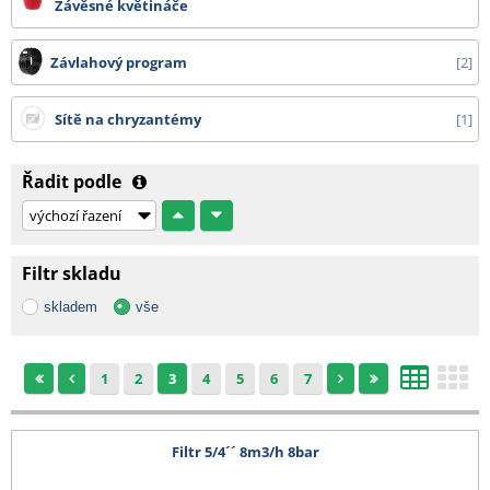
Závěsné květináče
Závlahový program
2
Sítě na chryzantémy
1
Řadit podle
Filtr skladu
skladem
vše
1
2
3
4
5
6
7
Filtr 5/4´´ 8m3/h 8bar