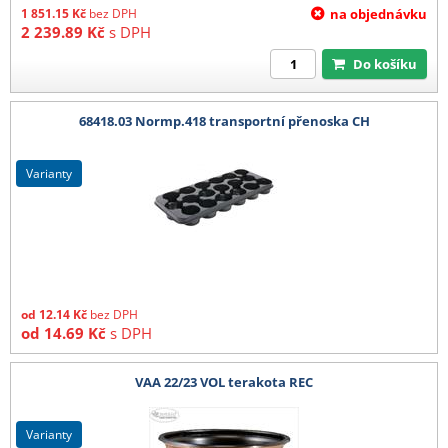
1 851.15
Kč
bez DPH
na objednávku
2 239.89
Kč
s DPH
Do košíku
68418.03 Normp.418 transportní přenoska CH
varianty
od
12.14
Kč
bez DPH
od
14.69
Kč
s DPH
VAA 22/23 VOL terakota REC
varianty