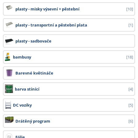
plasty - misky výsevní + pěstební
10
- tkaniny 525 cm, bublinkové fólie od 1,50 m, bambusy nad 210 cm, DC vozíky
a ostatní zboží, které nelze zabalit do kartonu - cena dopravy na dotaz
plasty - transportní a pěstební plata
1
Všechny ceny zde uvedené jsou bez DPH.
plasty - sadbovače
bambusy
18
Barevné květináče
barva stínící
4
DC vozíky
5
Drátěný program
6
Fólie