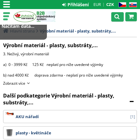
Přihlášení
EUR
CZK
CZ
SK
Načítám data...
Hlavní strana
Výrobní materiál - plasty, substráty,...
Výrobní materiál - plasty, substráty,...
3. Neživý, výrobní materiál
a) 0 - 3999 Kč 125 Kč neplatí pro níže uvedené výjimky
b) nad 4000 Kč doprava zdarma - neplatí pro níže uvedené výjimky
Zobrazit více
výjimky:
Další podkategorie Výrobní materiál - plasty,
- substráty, perlit, hnojiva, kůra 2000 Kč za každou započatou
paletu, 3500 Kč za 2 palety,
substráty,...
4000 Kč za 3 palety, 4500 Kč za 4 palety
AKU nářadí
1
a 5000 Kč za 5 9 palet.
Od 10 palet doprava zdarma.
plasty - květináče
- bílá netkaná 19 g textilie v délce 3,20 m cena dopravy na dotaz