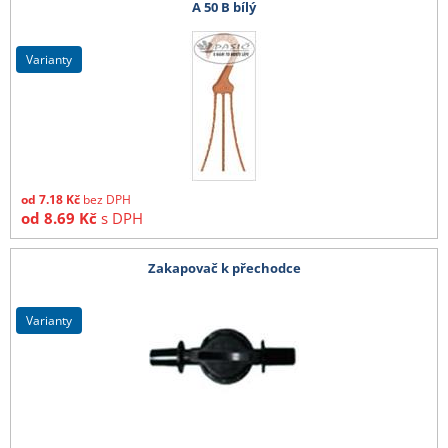
A 50 B bílý
varianty
od
7.18
Kč
bez DPH
od
8.69
Kč
s DPH
Zakapovač k přechodce
varianty