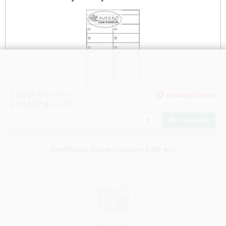
1 772.37
Kč
bez DPH
na objednávku
2 144.57
Kč
s DPH
Do košíku
Postřikovač pojízdný Stocker č.301 40 lt