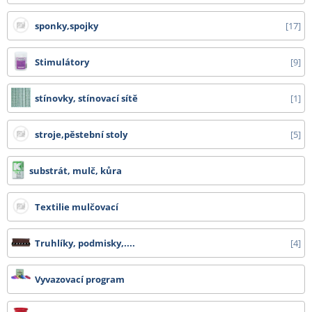
sponky,spojky
17
Stimulátory
9
stínovky, stínovací sítě
1
stroje,pěstební stoly
5
substrát, mulč, kůra
Textilie mulčovací
Truhlíky, podmisky,....
4
Vyvazovací program