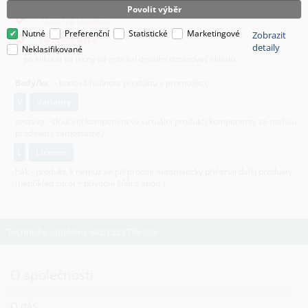
k dispozici do 48 hodin
Povolit výběr
částečně skladem
Nutné
Preferenční
Statistické
Marketingové
Zobrazit
na objednávku
detaily
Neklasifikované
po kliknutí na ikony se zobrazí detailní dotazovač skladu
Body/ks
- bodová hodnota produktu v promoakci;
v
varianty
sestava - sloučení komponent ve virtuální produkt,(komponenty se mohou
prodávat i samostatně)
L
licence
hák - produkt, k němuž se při prodeji automaticky přiřazují další produkty
(například zdroj + přívodní šňůra apod.)
Technické oddělení: +420 553 786 006
O společnosti
O nás