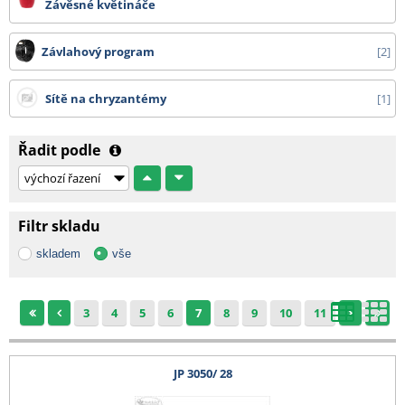
Závěsné květináče
Závlahový program
2
Sítě na chryzantémy
1
Řadit podle
Filtr skladu
skladem
vše
3
4
5
6
7
8
9
10
11
JP 3050/ 28