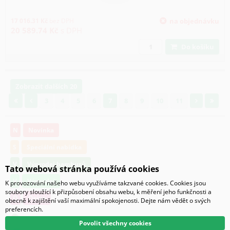
17 016.31
Kč
bez DPH
na objednávku
20 589.74
Kč
s DPH
Do košíku
Zobrazit dalších 20
3
4
5
6
7
8
9
10
11
N
Novinka
S
Speciální nabídka
V
Výprodej bambusů
Tato webová stránka používá cookies
V
Výprodej
K provozování našeho webu využíváme takzvané cookies. Cookies jsou
soubory sloužící k přizpůsobení obsahu webu, k měření jeho funkčnosti a
O
Osivo
obecně k zajištění vaší maximální spokojenosti. Dejte nám vědět o svých
preferencích.
je skladem
Povolit všechny cookies