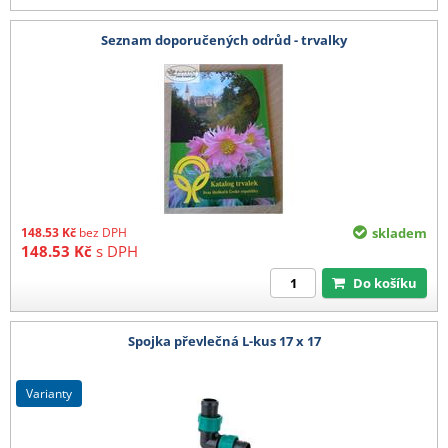
Seznam doporučených odrůd - trvalky
148.53
Kč
bez DPH
skladem
148.53
Kč
s DPH
Do košíku
Spojka převlečná L-kus 17 x 17
varianty