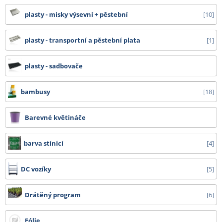
plasty - misky výsevní + pěstební
10
- tkaniny 525 cm, bublinkové fólie od 1,50 m, bambusy nad 210 cm, DC vozíky
a ostatní zboží, které nelze zabalit do kartonu - cena dopravy na dotaz
plasty - transportní a pěstební plata
1
Všechny ceny zde uvedené jsou bez DPH.
plasty - sadbovače
bambusy
18
Barevné květináče
barva stínící
4
DC vozíky
5
Drátěný program
6
Fólie