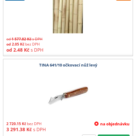
od
1 577.82
Kč
s DPH
od
2.05
Kč
bez DPH
od
2.48
Kč
s DPH
TINA 641/10 očkovací nůž levý
2 720.15
Kč
bez DPH
na objednávku
3 291.38
Kč
s DPH