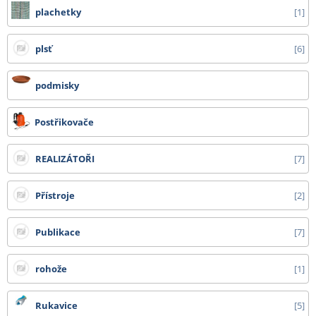
plachetky
1
plsť
6
podmisky
Postřikovače
REALIZÁTOŘI
7
Přístroje
2
Publikace
7
rohože
1
Rukavice
5