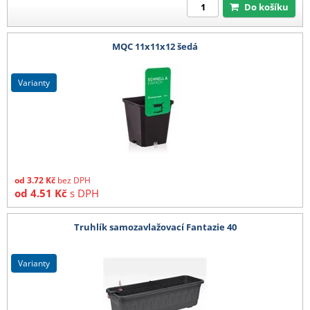
Do košíku
MQC 11x11x12 šedá
varianty
od
3.72
Kč
bez DPH
od
4.51
Kč
s DPH
Truhlík samozavlažovací Fantazie 40
varianty