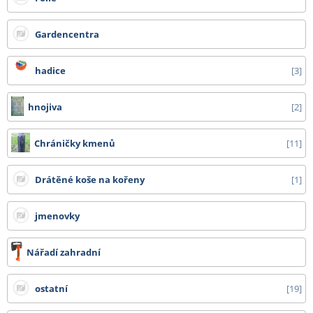
Gardencentra
hadice
3
hnojiva
2
Chráničky kmenů
11
Drátěné koše na kořeny
1
jmenovky
Nářadí zahradní
ostatní
19