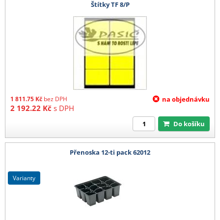
Štítky TF 8/P
1 811.75
Kč
bez DPH
na objednávku
2 192.22
Kč
s DPH
Do košíku
Přenoska 12-ti pack 62012
varianty