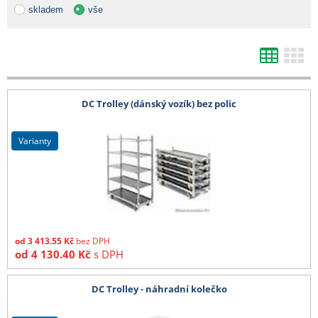
Od 10 palet doprava zdarma.
skladem
vše
- bílá netkaná 19 g textilie v délce 3,20 m cena dopravy na dotaz
- tkaniny 525 cm, bublinkové fólie od 1,50 m, bambusy nad 210 cm, DC vozíky
a ostatní zboží, které nelze zabalit do kartonu - cena dopravy na dotaz
Všechny ceny zde uvedené jsou bez DPH.
DC Trolley (dánský vozík) bez polic
varianty
od
3 413.55
Kč
bez DPH
od
4 130.40
Kč
s DPH
DC Trolley - náhradní kolečko