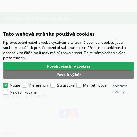
Technické oddělení: +420 553 786 006
Tato webová stránka používá cookies
O společnosti
K provozování našeho webu využíváme takzvané cookies. Cookies jsou
soubory sloužící k přizpůsobení obsahu webu, k měření jeho funkčnosti a
O nás
obecně k zajištění vaší maximální spokojenosti. Dejte nám vědět o svých
preferencích.
Kontaky
Povolit všechny cookies
Otevírací doba
Povolit výběr
Jak nakupovat
Nutné
Preferenční
Statistické
Marketingové
Zobrazit
detaily
Neklasifikované
Obchodní podmínky
Pasič.cz