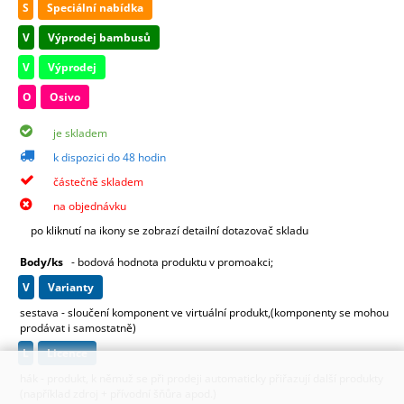
S
Speciální nabídka
V
Výprodej bambusů
V
Výprodej
O
Osivo
je skladem
k dispozici do 48 hodin
částečně skladem
na objednávku
po kliknutí na ikony se zobrazí detailní dotazovač skladu
Body/ks
- bodová hodnota produktu v promoakci;
v
varianty
sestava - sloučení komponent ve virtuální produkt,(komponenty se mohou
prodávat i samostatně)
L
licence
hák - produkt, k němuž se při prodeji automaticky přiřazují další produkty
(například zdroj + přívodní šňůra apod.)