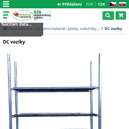
Přihlášení
EUR
CZK
CZ
SK
Načítám data...
Hlavní strana
Výrobní materiál - plasty, substráty,...
DC vozíky
DC vozíky