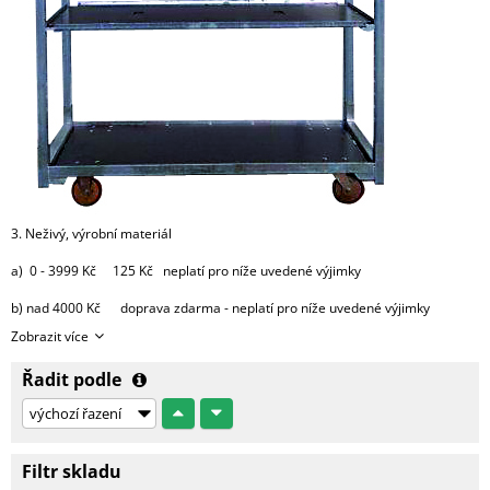
3. Neživý, výrobní materiál
a) 0 - 3999 Kč 125 Kč neplatí pro níže uvedené výjimky
b) nad 4000 Kč doprava zdarma - neplatí pro níže uvedené výjimky
Zobrazit více
výjimky:
Řadit podle
- substráty, perlit, hnojiva, kůra 2000 Kč za každou započatou
paletu, 3500 Kč za 2 palety,
4000 Kč za 3 palety, 4500 Kč za 4 palety
a 5000 Kč za 5 9 palet.
Filtr skladu