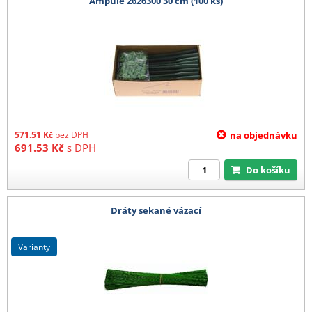
Ampule 2626300 30 cm (100 ks)
571.51
Kč
bez DPH
na objednávku
691.53
Kč
s DPH
Do košíku
Dráty sekané vázací
varianty