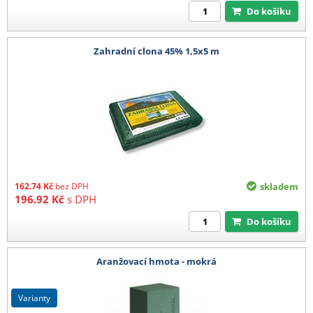
Do košíku
Zahradní clona 45% 1,5x5 m
162.74
Kč
bez DPH
skladem
196.92
Kč
s DPH
Do košíku
Aranžovací hmota - mokrá
varianty