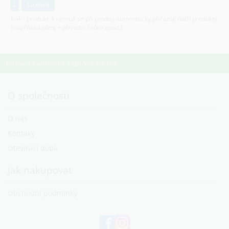
L
licence
hák - produkt, k němuž se při prodeji automaticky přiřazují další produkty
(například zdroj + přívodní šňůra apod.)
Technické oddělení: +420 553 786 006
O společnosti
O nás
Kontaky
Otevírací doba
Jak nakupovat
Obchodní podmínky