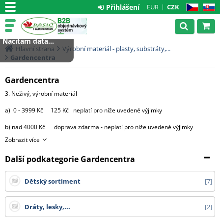
Přihlášení
EUR
CZK
CZ
SK
Načítám data...
Hlavní strana
Výrobní materiál - plasty, substráty,...
Gardencentra
Gardencentra
3. Neživý, výrobní materiál
a) 0 - 3999 Kč 125 Kč neplatí pro níže uvedené výjimky
b) nad 4000 Kč doprava zdarma - neplatí pro níže uvedené výjimky
Zobrazit více
výjimky:
Další podkategorie Gardencentra
- substráty, perlit, hnojiva, kůra 2000 Kč za každou započatou
paletu, 3500 Kč za 2 palety,
Dětský sortiment
7
4000 Kč za 3 palety, 4500 Kč za 4 palety
a 5000 Kč za 5 9 palet.
Dráty, lesky,...
2
Od 10 palet doprava zdarma.