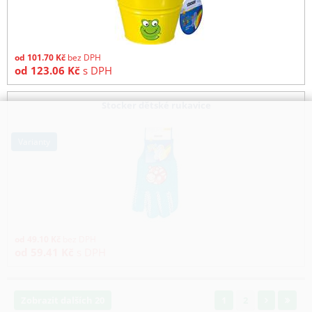
od
101.70
Kč
bez DPH
od
123.06
Kč
s DPH
Stocker dětské rukavice
varianty
od
49.10
Kč
bez DPH
od
59.41
Kč
s DPH
Zobrazit dalších 20
1
2