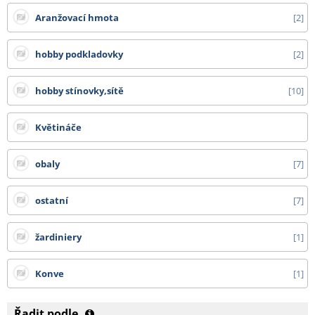
- bílá netkaná 19 g textilie v délce 3,20 m cena dopravy na dotaz
Aranžovací hmota
2
- tkaniny 525 cm, bublinkové fólie od 1,50 m, bambusy nad 210 cm, DC vozíky
a ostatní zboží, které nelze zabalit do kartonu - cena dopravy na dotaz
hobby podkladovky
2
Všechny ceny zde uvedené jsou bez DPH.
hobby stínovky,sítě
10
Květináče
obaly
7
ostatní
7
žardiniery
1
Konve
1
Řadit podle