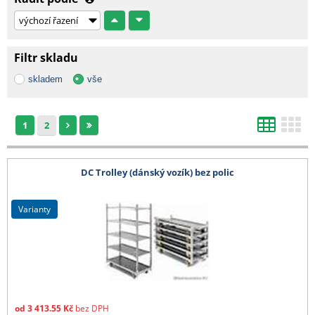
Filtr skladu
skladem
vše
1
2
DC Trolley (dánský vozík) bez polic
varianty
od
3 413.55
Kč
bez DPH