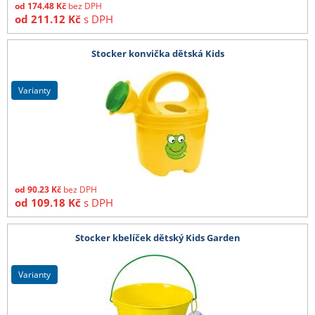
od
174.48
Kč
bez DPH
od
211.12
Kč
s DPH
Stocker konvička dětská Kids
varianty
od
90.23
Kč
bez DPH
od
109.18
Kč
s DPH
Stocker kbelíček dětský Kids Garden
varianty