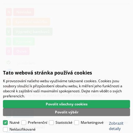
N
Novinka
S
Speciální nabídka
V
Výprodej bambusů
V
Výprodej
O
Osivo
je skladem
k dispozici do 48 hodin
Tato webová stránka používá cookies
částečně skladem
K provozování našeho webu využíváme takzvané cookies. Cookies jsou
soubory sloužící k přizpůsobení obsahu webu, k měření jeho funkčnosti a
na objednávku
obecně k zajištění vaší maximální spokojenosti. Dejte nám vědět o svých
po kliknutí na ikony se zobrazí detailní dotazovač skladu
preferencích.
Povolit všechny cookies
Body/ks
- bodová hodnota produktu v promoakci;
Povolit výběr
v
varianty
sestava - sloučení komponent ve virtuální produkt,(komponenty se mohou
Nutné
Preferenční
Statistické
Marketingové
Zobrazit
prodávat i samostatně)
detaily
Neklasifikované