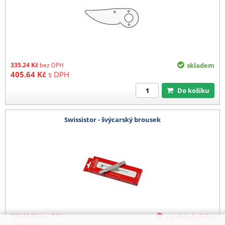
335.24
Kč
bez DPH
skladem
405.64
Kč
s DPH
Do košíku
Swissistor - švýcarský brousek
380.86
Kč
bez DPH
na objednávku