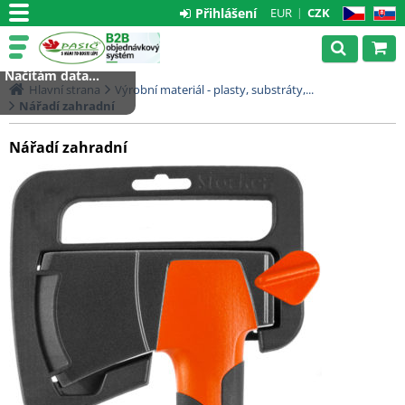
Přihlášení
EUR
CZK
CZ
SK
Načítám data...
Hlavní strana
Výrobní materiál - plasty, substráty,...
Nářadí zahradní
Nářadí zahradní