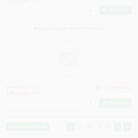
460.84
Kč
s DPH
Do košíku
Belgický brousek přírodní tvar,vel.2
494.38
Kč
bez DPH
na objednávku
598.20
Kč
s DPH
Do košíku
Zobrazit dalších 20
1
2
3
4
5