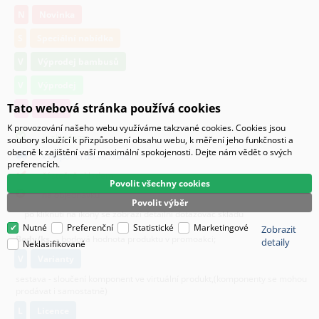
N
Novinka
S
Speciální nabídka
V
Výprodej bambusů
V
Výprodej
Tato webová stránka používá cookies
O
Osivo
K provozování našeho webu využíváme takzvané cookies. Cookies jsou
je skladem
soubory sloužící k přizpůsobení obsahu webu, k měření jeho funkčnosti a
obecně k zajištění vaší maximální spokojenosti. Dejte nám vědět o svých
k dispozici do 48 hodin
preferencích.
částečně skladem
Povolit všechny cookies
na objednávku
Povolit výběr
po kliknutí na ikony se zobrazí detailní dotazovač skladu
Nutné
Preferenční
Statistické
Marketingové
Zobrazit
Body/ks
- bodová hodnota produktu v promoakci;
detaily
Neklasifikované
v
varianty
sestava - sloučení komponent ve virtuální produkt,(komponenty se mohou
prodávat i samostatně)
L
licence