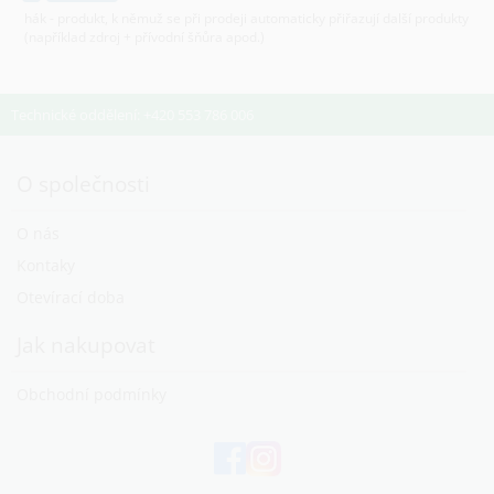
hák - produkt, k němuž se při prodeji automaticky přiřazují další produkty
(například zdroj + přívodní šňůra apod.)
Technické oddělení: +420 553 786 006
O společnosti
O nás
Kontaky
Otevírací doba
Jak nakupovat
Obchodní podmínky