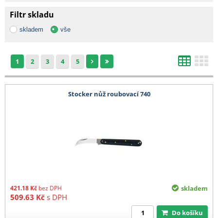
Filtr skladu
skladem
vše
1
2
3
4
5
Stocker nůž roubovací 740
421.18
Kč
bez DPH
skladem
509.63
Kč
s DPH
Do košíku