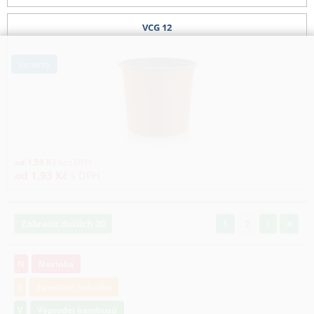
VCG 12
varianty
od
1.59
Kč
bez DPH
od
1.93
Kč
s DPH
Zobrazit dalších 20
1
2
N
Novinka
S
Speciální nabídka
V
Výprodej bambusů