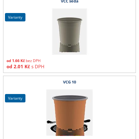
VCC šedá
varianty
od
1.66
Kč
bez DPH
od
2.01
Kč
s DPH
VCG 10
varianty