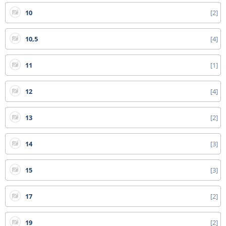
- bílá netkaná 19 g textilie v délce 3,20 m cena dopravy na dotaz
10
2
- tkaniny 525 cm, bublinkové fólie od 1,50 m, bambusy nad 210 cm, DC vozíky
a ostatní zboží, které nelze zabalit do kartonu - cena dopravy na dotaz
10,5
4
Všechny ceny zde uvedené jsou bez DPH.
11
1
12
4
13
2
14
3
15
3
17
2
19
2