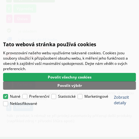
V
Výprodej
O
Osivo
je skladem
k dispozici do 48 hodin
Tato webová stránka používá cookies
částečně skladem
K provozování našeho webu využíváme takzvané cookies. Cookies jsou
na objednávku
soubory sloužící k přizpůsobení obsahu webu, k měření jeho funkčnosti a
obecně k zajištění vaší maximální spokojenosti. Dejte nám vědět o svých
po kliknutí na ikony se zobrazí detailní dotazovač skladu
preferencích.
Body/ks
- bodová hodnota produktu v promoakci;
Povolit všechny cookies
v
varianty
Povolit výběr
sestava - sloučení komponent ve virtuální produkt,(komponenty se mohou
Nutné
Preferenční
Statistické
Marketingové
Zobrazit
prodávat i samostatně)
detaily
Neklasifikované
L
licence
hák - produkt, k němuž se při prodeji automaticky přiřazují další produkty
(například zdroj + přívodní šňůra apod.)