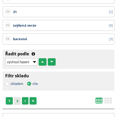
21
2
zvýšená verze
8
barevné
3
Řadit podle
Filtr skladu
skladem
vše
1
2