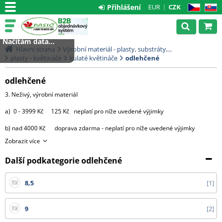
Přihlášení
EUR
CZK
CZ
SK
Načítám data...
Hlavní strana
Výrobní materiál - plasty, substráty,...
plasty - květináče
kulaté květináče
odlehčené
odlehčené
3. Neživý, výrobní materiál
a) 0 - 3999 Kč 125 Kč neplatí pro níže uvedené výjimky
b) nad 4000 Kč doprava zdarma - neplatí pro níže uvedené výjimky
Zobrazit více
výjimky:
Další podkategorie odlehčené
- substráty, perlit, hnojiva, kůra 2000 Kč za každou započatou
paletu, 3500 Kč za 2 palety,
8,5
1
4000 Kč za 3 palety, 4500 Kč za 4 palety
a 5000 Kč za 5 9 palet.
9
2
Od 10 palet doprava zdarma.