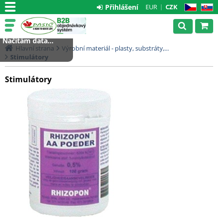
Přihlášení
EUR
CZK
CZ
SK
Načítám data...
Hlavní strana
Výrobní materiál - plasty, substráty,...
Stimulátory
Stimulátory