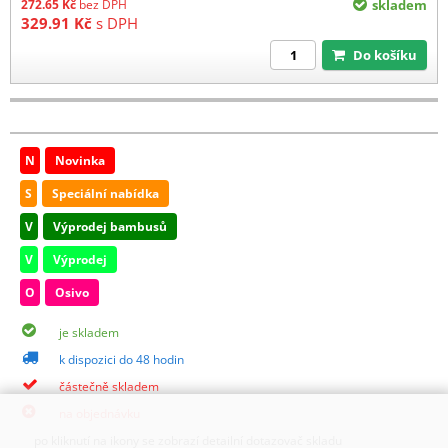
272.65
Kč
bez DPH
skladem
329.91
Kč
s DPH
Do košíku
N
Novinka
S
Speciální nabídka
V
Výprodej bambusů
V
Výprodej
O
Osivo
je skladem
k dispozici do 48 hodin
částečně skladem
na objednávku
po kliknutí na ikony se zobrazí detailní dotazovač skladu