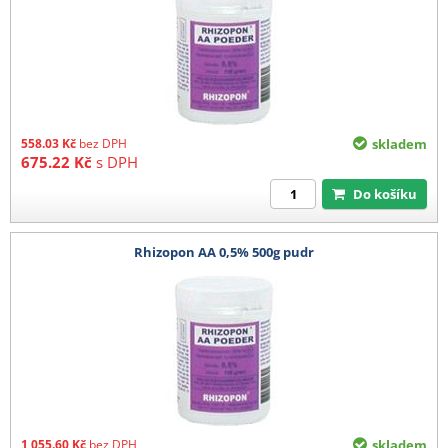
558.03
Kč
bez DPH
skladem
675.22
Kč
s DPH
Do košíku
Rhizopon AA 0,5% 500g pudr
1 055.60
Kč
bez DPH
skladem