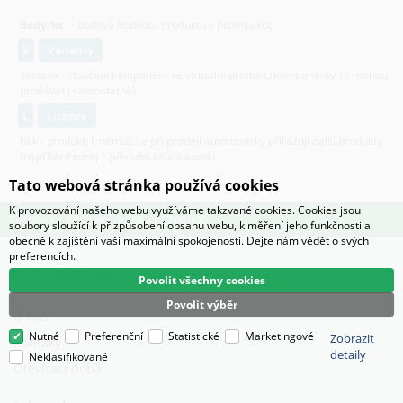
Body/ks
- bodová hodnota produktu v promoakci;
v
varianty
sestava - sloučení komponent ve virtuální produkt,(komponenty se mohou
prodávat i samostatně)
L
licence
hák - produkt, k němuž se při prodeji automaticky přiřazují další produkty
(například zdroj + přívodní šňůra apod.)
Tato webová stránka používá cookies
K provozování našeho webu využíváme takzvané cookies. Cookies jsou
Technické oddělení: +420 553 786 006
soubory sloužící k přizpůsobení obsahu webu, k měření jeho funkčnosti a
obecně k zajištění vaší maximální spokojenosti. Dejte nám vědět o svých
preferencích.
O společnosti
Povolit všechny cookies
Povolit výběr
O nás
Nutné
Preferenční
Statistické
Marketingové
Zobrazit
Kontaky
detaily
Neklasifikované
Otevírací doba