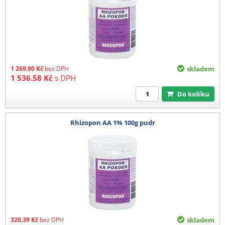
1 269.90
Kč
bez DPH
skladem
1 536.58
Kč
s DPH
Do košíku
Rhizopon AA 1% 100g pudr
320.39
Kč
bez DPH
skladem