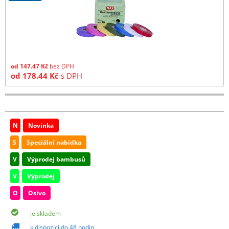
od
147.47
Kč
bez DPH
od
178.44
Kč
s DPH
N
Novinka
S
Speciální nabídka
V
Výprodej bambusů
V
Výprodej
O
Osivo
je skladem
k dispozici do 48 hodin