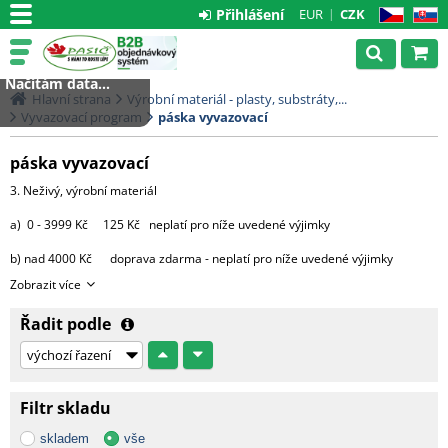
Přihlášení
EUR
CZK
CZ
SK
Načítám data...
Hlavní strana
Výrobní materiál - plasty, substráty,...
Vyvazovací program
páska vyvazovací
páska vyvazovací
3. Neživý, výrobní materiál
a) 0 - 3999 Kč 125 Kč neplatí pro níže uvedené výjimky
b) nad 4000 Kč doprava zdarma - neplatí pro níže uvedené výjimky
Zobrazit více
výjimky:
Řadit podle
- substráty, perlit, hnojiva, kůra 2000 Kč za každou započatou
paletu, 3500 Kč za 2 palety,
4000 Kč za 3 palety, 4500 Kč za 4 palety
a 5000 Kč za 5 9 palet.
Filtr skladu
Od 10 palet doprava zdarma.
skladem
vše