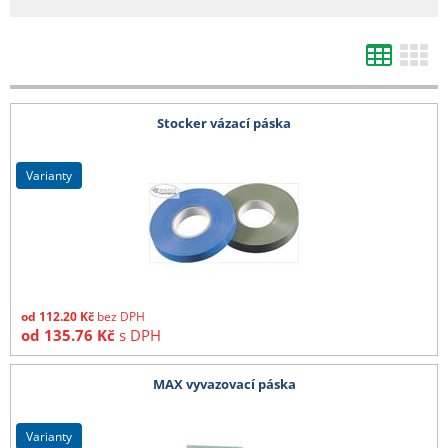
- bílá netkaná 19 g textilie v délce 3,20 m cena dopravy na dotaz
- tkaniny 525 cm, bublinkové fólie od 1,50 m, bambusy nad 210 cm, DC vozíky
a ostatní zboží, které nelze zabalit do kartonu - cena dopravy na dotaz
Všechny ceny zde uvedené jsou bez DPH.
Stocker vázací páska
varianty
od
112.20
Kč
bez DPH
od
135.76
Kč
s DPH
MAX vyvazovací páska
varianty