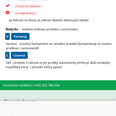
částečně skladem
na objednávku
po kliknutí na ikony se zobrazí detailní dotazovač skladu
Body/ks
- bodová hodnota produktu v promoakci;
v
varianty
sestava - sloučení komponent ve virtuální produkt,(komponenty se mohou
prodávat i samostatně)
L
licence
hák - produkt, k němuž se při prodeji automaticky přiřazují další produkty
(například zdroj + přívodní šňůra apod.)
Technické oddělení: +420 553 786 006
O společnosti
O nás