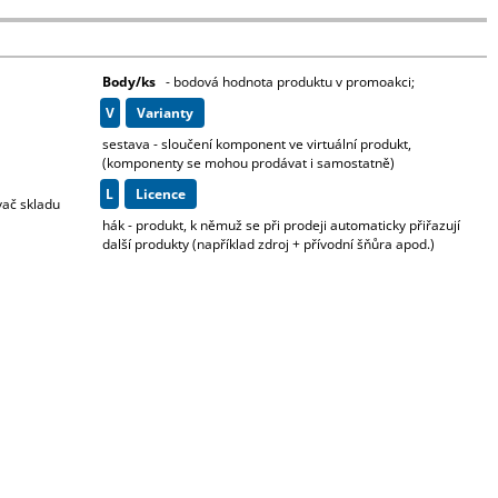
o kartonu - cena dopravy na dotaz
Body/ks
- bodová hodnota produktu v promoakci;
v
varianty
sestava - sloučení komponent ve virtuální produkt,
(komponenty se mohou prodávat i samostatně)
L
licence
vač skladu
hák - produkt, k němuž se při prodeji automaticky přiřazují
další produkty (například zdroj + přívodní šňůra apod.)