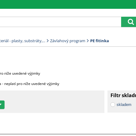
riál - plasty, substráty,...
Závlahový program
PE fitinka
ro níže uvedené výjimky
 neplatí pro níže uvedené výjimky
Filtr sklad
ůra 2000 Kč za každou započatou paletu, 3500 Kč za 2 palety,
skladem
4500 Kč za 4 palety a 5000 Kč za 5 9 palet.
oprava zdarma.
élce 3,20 m cena dopravy na dotaz