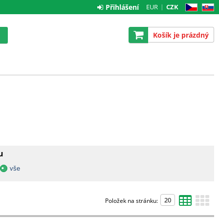
Přihlášení
EUR
CZK
CZ
SK
Košík je prázdný
u
vše
Položek na stránku: