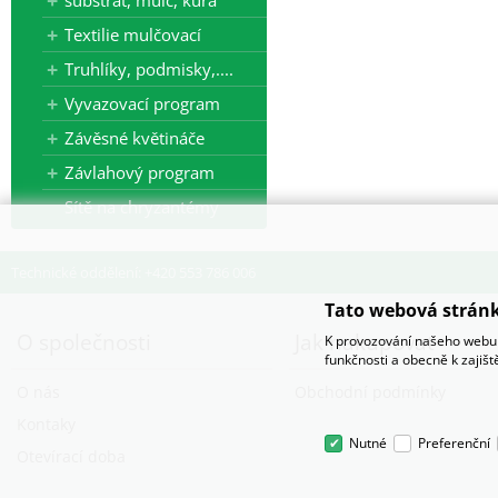
substrát, mulč, kůra
Textilie mulčovací
Truhlíky, podmisky,....
Vyvazovací program
Závěsné květináče
Závlahový program
Sítě na chryzantémy
Technické oddělení: +420 553 786 006
Tato webová stránk
O společnosti
Jak nakupovat
K provozování našeho webu 
funkčnosti a obecně k zajiš
O nás
Obchodní podmínky
Kontaky
Nutné
Preferenční
Otevírací doba