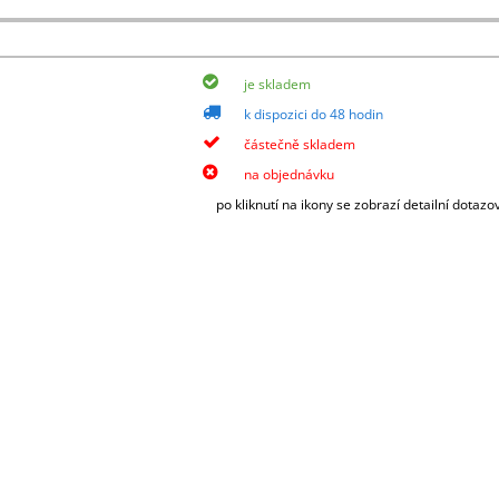
e od 1,50 m, bambusy nad 210 cm, DC vozíky a ostatní zboží, které nelze zabalit d
ez DPH.
je skladem
k dispozici do 48 hodin
částečně skladem
na objednávku
po kliknutí na ikony se zobrazí detailní dotazo