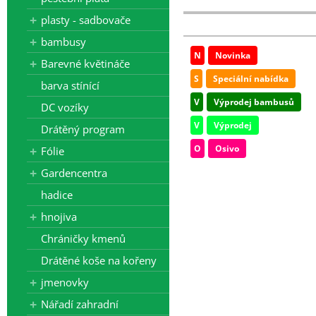
plasty - sadbovače
- tkaniny 525 cm, bublinkové fóli
bambusy
Všechny ceny zde uvedené jsou b
N
Novinka
Barevné květináče
S
Speciální nabídka
barva stínící
V
Výprodej bambusů
DC vozíky
V
Výprodej
Drátěný program
O
Osivo
Fólie
Gardencentra
hadice
hnojiva
Chráničky kmenů
Drátěné koše na kořeny
jmenovky
Nářadí zahradní