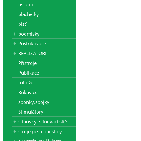
ostatní
plachetky
plsť
podmisky
Postřikovače
REALIZÁTOŘI
Přístroje
Publikace
rohože
Rukavice
sponky,spojky
Stimulátory
stínovky, stínovací sítě
stroje,pěstební stoly