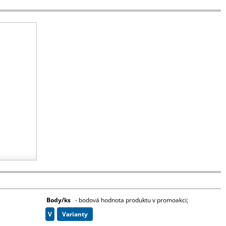
o kartonu - cena dopravy na dotaz
Body/ks
- bodová hodnota produktu v promoakci;
v
varianty