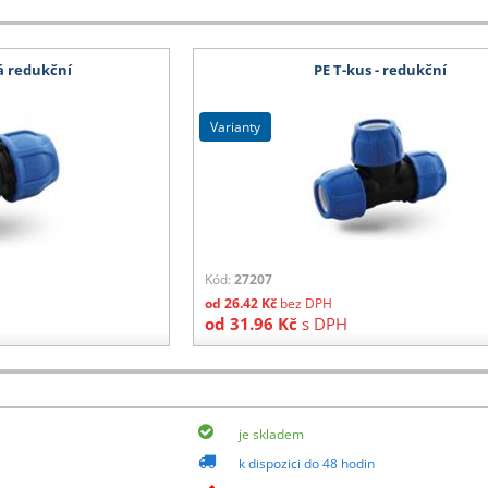
e od 1,50 m, bambusy nad 210 cm, DC vozíky a ostatní zboží, které nelze zabalit d
á redukční
PE T-kus - redukční
ez DPH.
varianty
Kód:
27207
od
26.42
Kč
bez DPH
od
31.96
Kč
s DPH
je skladem
k dispozici do 48 hodin