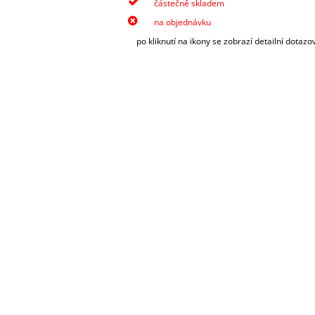
částečně skladem
na objednávku
po kliknutí na ikony se zobrazí detailní dotazo