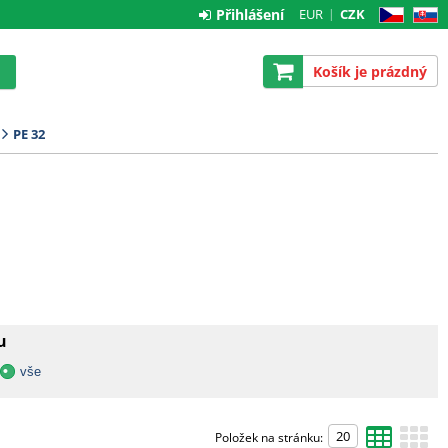
Přihlášení
EUR
CZK
CZ
SK
Košík je prázdný
PE 32
u
vše
Položek na stránku: