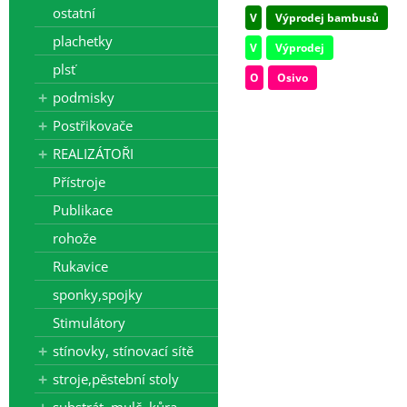
ostatní
V
Výprodej bambusů
plachetky
V
Výprodej
plsť
O
Osivo
podmisky
Postřikovače
REALIZÁTOŘI
Přístroje
Publikace
rohože
Rukavice
sponky,spojky
Stimulátory
stínovky, stínovací sítě
stroje,pěstební stoly