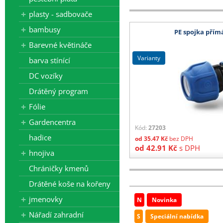
plasty - sadbovače
- tkaniny 525 cm, bublinkové fóli
bambusy
PE spojka přím
Všechny ceny zde uvedené jsou b
Barevné květináče
varianty
barva stínící
DC vozíky
Drátěný program
Fólie
Gardencentra
Kód:
27203
hadice
od
35.47
Kč
bez DPH
od
42.91
Kč
s DPH
hnojiva
Chráničky kmenů
Drátěné koše na kořeny
jmenovky
N
Novinka
Nářadí zahradní
S
Speciální nabídka