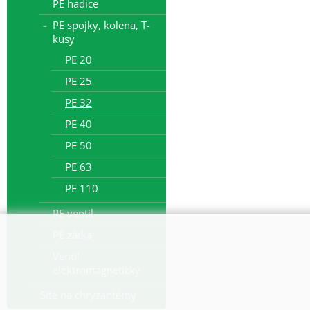
PE hadice
PE spojky, kolena, T-
kusy
PE 20
PE 25
PE 32
PE 40
PE 50
PE 63
PE 110
PE ventil
PE zátka
Ventil
elektromagnetický
Sítě na chryzantémy