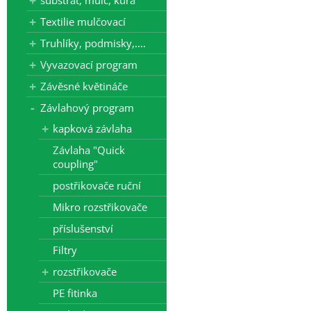
substrát, mulč, kůra
Textilie mulčovací
Truhlíky, podmisky,....
Vyvazovací program
Závěsné květináče
Závlahový program
kapková závlaha
Závlaha "Quick
coupling"
postřikovače ruční
Mikro rozstřikovače
příslušenství
Filtry
rozstřikovače
PE fitinka