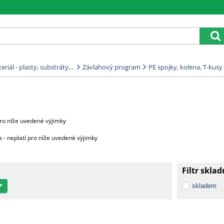
riál - plasty, substráty,...
Závlahový program
PE spojky, kolena, T-kusy
ro níže uvedené výjimky
 neplatí pro níže uvedené výjimky
Filtr sklad
ůra 2000 Kč za každou započatou paletu, 3500 Kč za 2 palety,
skladem
4500 Kč za 4 palety a 5000 Kč za 5 9 palet.
oprava zdarma.
élce 3,20 m cena dopravy na dotaz