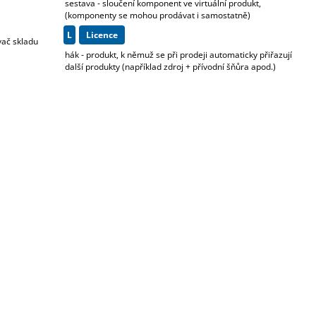
sestava - sloučení komponent ve virtuální produkt,
(komponenty se mohou prodávat i samostatně)
L
licence
vač skladu
hák - produkt, k němuž se při prodeji automaticky přiřazují
další produkty (například zdroj + přívodní šňůra apod.)