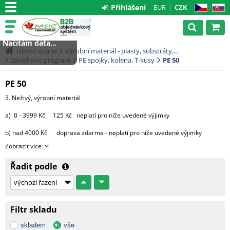
Přihlášení
EUR
CZK
CZ
SK
Načítám data...
Hlavní strana
Výrobní materiál - plasty, substráty,...
Závlahový program
PE spojky, kolena, T-kusy
PE 50
PE 50
3. Neživý, výrobní materiál
a) 0 - 3999 Kč 125 Kč neplatí pro níže uvedené výjimky
b) nad 4000 Kč doprava zdarma - neplatí pro níže uvedené výjimky
Zobrazit více
výjimky:
Řadit podle
- substráty, perlit, hnojiva, kůra 2000 Kč za každou započatou
paletu, 3500 Kč za 2 palety,
4000 Kč za 3 palety, 4500 Kč za 4 palety
a 5000 Kč za 5 9 palet.
Filtr skladu
Od 10 palet doprava zdarma.
skladem
vše