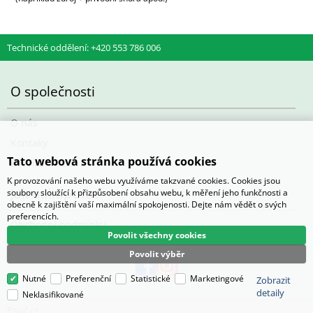
Technické oddělení: +420 553 786 006
O společnosti
O nás
Kontaky
Tato webová stránka používá cookies
Otevírací doba
K provozování našeho webu využíváme takzvané cookies. Cookies jsou
Jak nakupovat
soubory sloužící k přizpůsobení obsahu webu, k měření jeho funkčnosti a
obecně k zajištění vaší maximální spokojenosti. Dejte nám vědět o svých
preferencích.
Obchodní podmínky
Povolit všechny cookies
Povolit výběr
Nutné
Preferenční
Statistické
Marketingové
Zobrazit
detaily
Neklasifikované
Pasič.cz