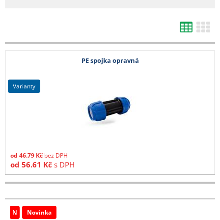
- bílá netkaná 19 g textilie v délce 3,20 m cena dopravy na dotaz
- tkaniny 525 cm, bublinkové fólie od 1,50 m, bambusy nad 210 cm, DC vozíky
a ostatní zboží, které nelze zabalit do kartonu - cena dopravy na dotaz
Všechny ceny zde uvedené jsou bez DPH.
PE spojka opravná
varianty
od
46.79
Kč
bez DPH
od
56.61
Kč
s DPH
N
Novinka