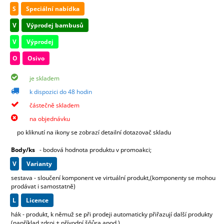
S
Speciální nabídka
V
Výprodej bambusů
V
Výprodej
O
Osivo
je skladem
k dispozici do 48 hodin
částečně skladem
na objednávku
po kliknutí na ikony se zobrazí detailní dotazovač skladu
Body/ks
- bodová hodnota produktu v promoakci;
v
varianty
sestava - sloučení komponent ve virtuální produkt,(komponenty se mohou
prodávat i samostatně)
L
licence
hák - produkt, k němuž se při prodeji automaticky přiřazují další produkty
(například zdroj + přívodní šňůra apod.)