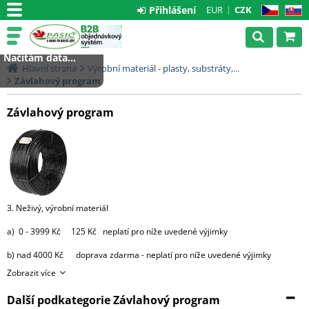
Přihlášení
EUR
CZK
CZ
SK
Načítám data...
Hlavní strana
Výrobní materiál - plasty, substráty,...
Závlahový program
Závlahový program
3. Neživý, výrobní materiál
a) 0 - 3999 Kč 125 Kč neplatí pro níže uvedené výjimky
b) nad 4000 Kč doprava zdarma - neplatí pro níže uvedené výjimky
Zobrazit více
výjimky:
Další podkategorie Závlahový program
- substráty, perlit, hnojiva, kůra 2000 Kč za každou započatou