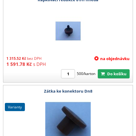
1 315.52
Kč
bez DPH
na objednávku
1 591.78
Kč
s DPH
Do košíku
500/karton
Zátka ke konektoru Dn8
varianty