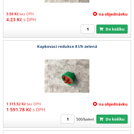
3.50
Kč
bez DPH
na objednávku
4.23
Kč
s DPH
Do košíku
Kapkovaci redukce 8 l/h zelená
1 315.52
Kč
bez DPH
na objednávku
1 591.78
Kč
s DPH
Do košíku
500/balení