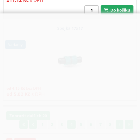
211.12
Kč
s DPH
Do košíku
Spojka 17x17
varianty
od
4.15
Kč
bez DPH
od
5.02
Kč
s DPH
Zobrazit dalších 20
1
2
3
4
5
6
7
8