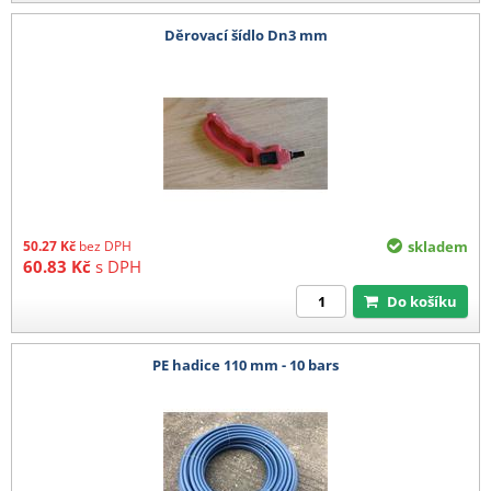
Děrovací šídlo Dn3 mm
50.27
Kč
bez DPH
skladem
60.83
Kč
s DPH
Do košíku
PE hadice 110 mm - 10 bars