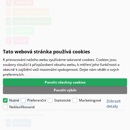
N
Novinka
S
Speciální nabídka
V
Výprodej bambusů
V
Výprodej
O
Osivo
Tato webová stránka používá cookies
je skladem
K provozování našeho webu využíváme takzvané cookies. Cookies jsou
k dispozici do 48 hodin
soubory sloužící k přizpůsobení obsahu webu, k měření jeho funkčnosti a
částečně skladem
obecně k zajištění vaší maximální spokojenosti. Dejte nám vědět o svých
preferencích.
na objednávku
Povolit všechny cookies
po kliknutí na ikony se zobrazí detailní dotazovač skladu
Povolit výběr
Body/ks
- bodová hodnota produktu v promoakci;
Nutné
Preferenční
Statistické
Marketingové
Zobrazit
v
varianty
detaily
Neklasifikované
sestava - sloučení komponent ve virtuální produkt,(komponenty se mohou
prodávat i samostatně)
L
licence