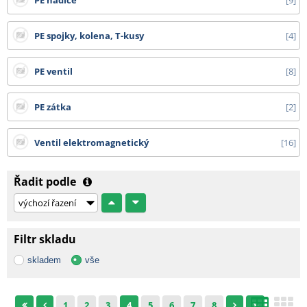
PE hadice
9
PE spojky, kolena, T-kusy
4
PE ventil
8
PE zátka
2
Ventil elektromagnetický
16
Řadit podle
Filtr skladu
skladem
vše
1
2
3
4
5
6
7
8