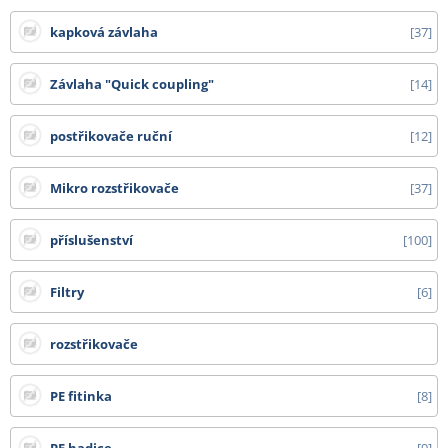
paletu, 3500 Kč za 2 palety,
kapková závlaha
37
4000 Kč za 3 palety, 4500 Kč za 4 palety
a 5000 Kč za 5 9 palet.
Závlaha "Quick coupling"
14
Od 10 palet doprava zdarma.
- bílá netkaná 19 g textilie v délce 3,20 m cena dopravy na dotaz
postřikovače ruční
12
- tkaniny 525 cm, bublinkové fólie od 1,50 m, bambusy nad 210 cm, DC vozíky
a ostatní zboží, které nelze zabalit do kartonu - cena dopravy na dotaz
Mikro rozstřikovače
37
Všechny ceny zde uvedené jsou bez DPH.
příslušenství
100
Filtry
6
rozstřikovače
PE fitinka
8