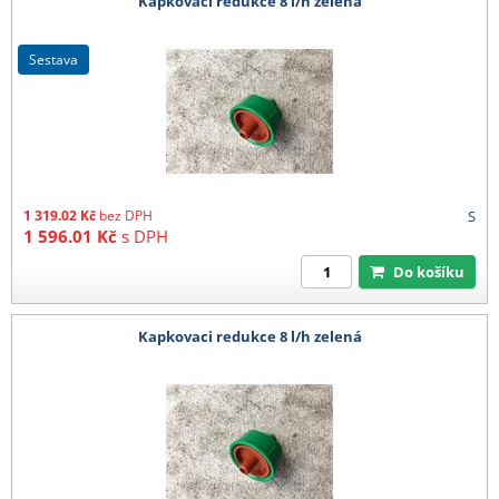
Kapkovaci redukce 8 l/h zelená
sestava
1 319.02
Kč
bez DPH
S
1 596.01
Kč
s DPH
Do košíku
Kapkovaci redukce 8 l/h zelená