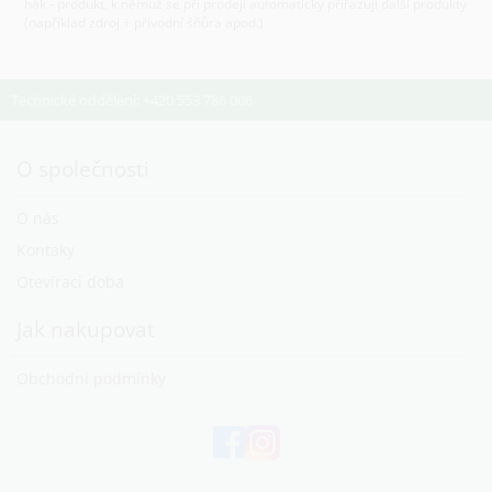
hák - produkt, k němuž se při prodeji automaticky přiřazují další produkty
(například zdroj + přívodní šňůra apod.)
Technické oddělení: +420 553 786 006
O společnosti
O nás
Kontaky
Otevírací doba
Jak nakupovat
Obchodní podmínky