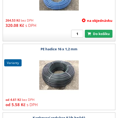
264.53
Kč
bez DPH
na objednávku
320.08
Kč
s DPH
Do košíku
PE hadice 16 x 1,2 mm
varianty
od
4.61
Kč
bez DPH
od
5.58
Kč
s DPH
Kapkovaci redukce 8 l/h hnědá