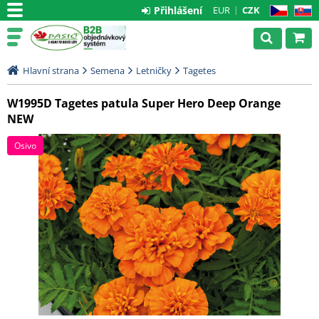
Přihlášení
EUR
CZK
CZ
SK
Hlavní strana
Semena
Letničky
Tagetes
W1995D Tagetes patula Super Hero Deep Orange
NEW
Osivo