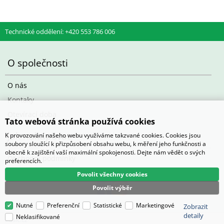
Technické oddělení: +420 553 786 006
O společnosti
O nás
Kontaky
Otevírací doba
Tato webová stránka používá cookies
Jak nakupovat
K provozování našeho webu využíváme takzvané cookies. Cookies jsou
soubory sloužící k přizpůsobení obsahu webu, k měření jeho funkčnosti a
obecně k zajištění vaší maximální spokojenosti. Dejte nám vědět o svých
Obchodní podmínky
preferencích.
Povolit všechny cookies
Povolit výběr
Nutné
Preferenční
Statistické
Marketingové
Zobrazit
detaily
Neklasifikované
Pasič.cz