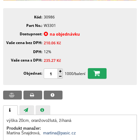
Kód
30986
Part No.
W3301
Dostupnost
na objednávku
Vaše cena bez DPH
210.06
Kč
DPH
12%
Vaše cena s DPH
235.27
Kč
Objednat
1000/balení
výška 20cm, oranžovožlutá, žíhaná
Produkt manažer:
Martina Šnajdrová,
martina@pasic.cz