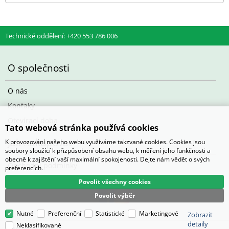
Technické oddělení: +420 553 786 006
O společnosti
O nás
Kontaky
Otevírací doba
Tato webová stránka používá cookies
Jak nakupovat
K provozování našeho webu využíváme takzvané cookies. Cookies jsou
soubory sloužící k přizpůsobení obsahu webu, k měření jeho funkčnosti a
obecně k zajištění vaší maximální spokojenosti. Dejte nám vědět o svých
Obchodní podmínky
preferencích.
Povolit všechny cookies
Povolit výběr
Nutné
Preferenční
Statistické
Marketingové
Zobrazit
detaily
Neklasifikované
Pasič.cz