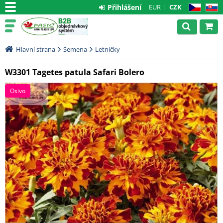
Přihlášení
EUR
CZK
CZ
SK
Hlavní strana
Semena
Letničky
W3301 Tagetes patula Safari Bolero
Osivo