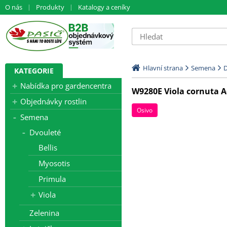
O nás
Produkty
Katalogy a ceníky
Hlavní strana
Semena
D
KATEGORIE
Nabídka pro gardencentra
W9280E Viola cornuta 
Objednávky rostlin
Osivo
Semena
Dvouleté
Bellis
Myosotis
Primula
Viola
Zelenina