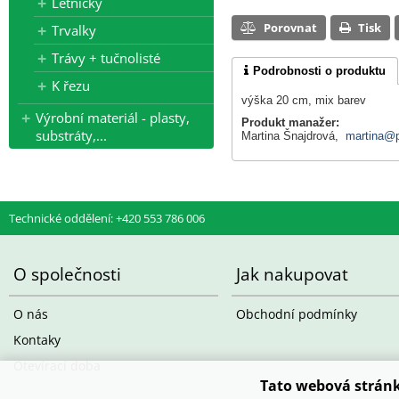
Letničky
Porovnat
Tisk
Trvalky
Trávy + tučnolisté
Podrobnosti o produktu
K řezu
výška 20 cm, mix barev
Výrobní materiál - plasty,
Produkt manažer:
substráty,...
Martina Šnajdrová,
martina@p
Technické oddělení: +420 553 786 006
O společnosti
Jak nakupovat
O nás
Obchodní podmínky
Kontaky
Otevírací doba
Tato webová stránk