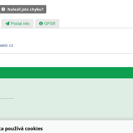
Nalezli jste chybu?
Poslat info
GPSR
asic.cz
a používá cookies