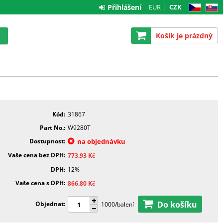
Přihlášení
EUR
CZK
CZ
SK
Košík je prázdný
Kód
31867
Part No.
W9280T
Dostupnost
na objednávku
Vaše cena bez DPH
773.93
Kč
DPH
12%
Vaše cena s DPH
866.80
Kč
Do košíku
Objednat
1000/balení