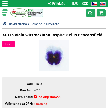
Přihlášení
EUR
CZK
CZ
SK
Hlavní strana
Semena
Dvouleté
X0115 Viola wittrockiana Inspire® Plus Beaconsfield
Osivo
Kód
31895
Part No.
X0115
Dostupnost
na objednávku
Vaše cena bez DPH
418.26
Kč