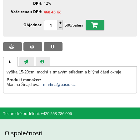
DPH
12%
Vaše cena s DPH
468.45
Kč
Objednat
500/balení
výška 15-20cm, modrá s tmavým středem a bílými části okraje
Produkt manažer:
Martina Šnajdrová,
martina@pasic.cz
Technické oddělení: +420 553 786 006
O společnosti