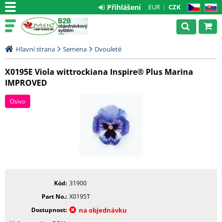
Přihlášení
EUR
CZK
CZ
SK
Hlavní strana
Semena
Dvouleté
X0195E Viola wittrockiana Inspire® Plus Marina
IMPROVED
Osivo
Kód
31900
Part No.
X0195T
Dostupnost
na objednávku