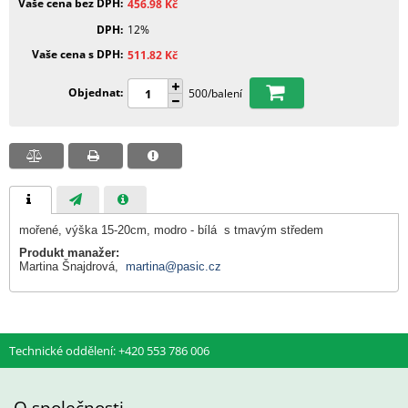
Vaše cena bez DPH
456.98
Kč
DPH
12%
Vaše cena s DPH
511.82
Kč
Objednat
500/balení
mořené, výška 15-20cm, modro - bílá s tmavým středem
Produkt manažer:
Martina Šnajdrová,
martina@pasic.cz
Technické oddělení: +420 553 786 006
O společnosti