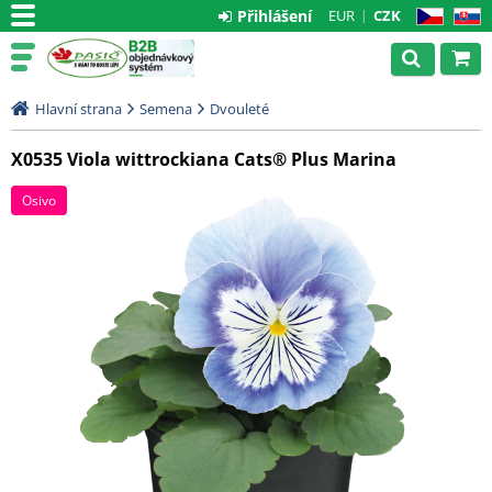
Přihlášení
EUR
CZK
CZ
SK
Hlavní strana
Semena
Dvouleté
X0535 Viola wittrockiana Cats® Plus Marina
Osivo