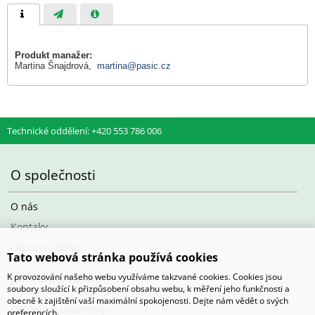
Produkt manažer:
Martina Šnajdrová,
martina@pasic.cz
Technické oddělení: +420 553 786 006
O společnosti
O nás
Kontaky
Otevírací doba
Tato webová stránka používá cookies
Jak nakupovat
K provozování našeho webu využíváme takzvané cookies. Cookies jsou
soubory sloužící k přizpůsobení obsahu webu, k měření jeho funkčnosti a
obecně k zajištění vaší maximální spokojenosti. Dejte nám vědět o svých
Obchodní podmínky
preferencích.