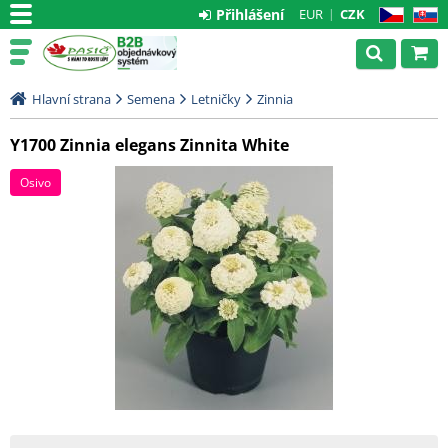
Přihlášení
EUR
CZK
CZ
SK
Hlavní strana
Semena
Letničky
Zinnia
Y1700 Zinnia elegans Zinnita White
Osivo