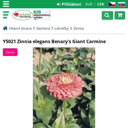
Přihlášení
EUR
CZK
CZ
SK
Hlavní strana
Semena
Letničky
Zinnia
Y5021 Zinnia elegans Benary's Giant Carmine
Osivo