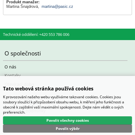
Produkt manažer:
Martina Šnajdrová,
martina@pasic.cz
Technické oddělení: +420 553 786 006
O společnosti
O nás
Kontaky
Otevírací doba
Tato webová stránka používá cookies
Jak nakupovat
K provozování našeho webu využíváme takzvané cookies. Cookies jsou
soubory sloužící k přizpůsobení obsahu webu, k měření jeho funkčnosti a
obecně k zajištění vaší maximální spokojenosti. Dejte nám vědět o svých
Obchodní podmínky
preferencích.
Povolit všechny cookies
Povolit výběr