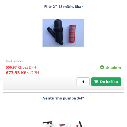
Filtr 2´´ 18 m3/h, 8bar
Kód:
26278
556.97
Kč
bez DPH
skladem
673.93
Kč
s DPH
Do košíku
Venturiho pumpa 3/4"