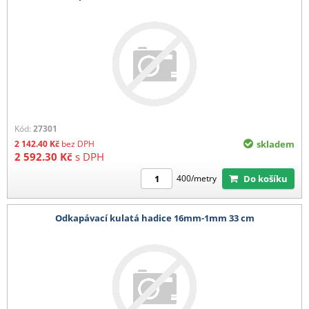
Kód:
27301
2 142.40
Kč
bez DPH
skladem
2 592.30
Kč
s DPH
Do košíku
400/metry
Odkapávací kulatá hadice 16mm-1mm 33 cm