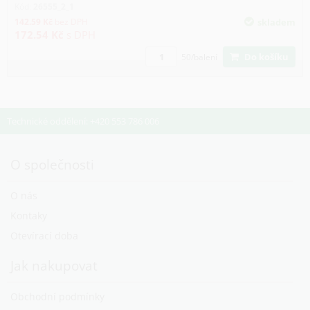
Kód:
26555_2_1
142.59
Kč
bez DPH
skladem
172.54
Kč
s DPH
Do košíku
50/balení
Technické oddělení: +420 553 786 006
O společnosti
O nás
Kontaky
Otevírací doba
Jak nakupovat
Obchodní podmínky