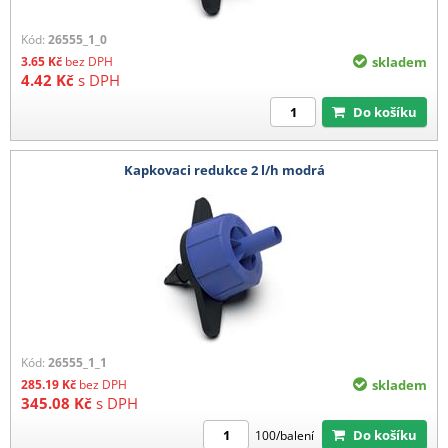
Kód:
26555_1_0
3.65
Kč
bez DPH
skladem
4.42
Kč
s DPH
Do košíku
Kapkovaci redukce 2 l/h modrá
Kód:
26555_1_1
285.19
Kč
bez DPH
skladem
345.08
Kč
s DPH
Do košíku
100/balení