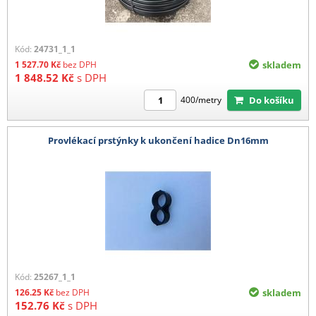
Kód:
24731_1_1
1 527.70
Kč
bez DPH
skladem
1 848.52
Kč
s DPH
Do košíku
400/metry
Provlékací prstýnky k ukončení hadice Dn16mm
Kód:
25267_1_1
126.25
Kč
bez DPH
skladem
152.76
Kč
s DPH