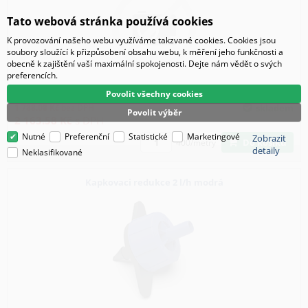
Tato webová stránka používá cookies
K provozování našeho webu využíváme takzvané cookies. Cookies jsou
soubory sloužící k přizpůsobení obsahu webu, k měření jeho funkčnosti a
obecně k zajištění vaší maximální spokojenosti. Dejte nám vědět o svých
preferencích.
Kód:
27305
Povolit všechny cookies
1 788.08
Kč
bez DPH
skladem
Povolit výběr
2 163.58
Kč
s DPH
Nutné
Preferenční
Statistické
Marketingové
Zobrazit
Do košíku
400/metry
detaily
Neklasifikované
Kapkovaci redukce 2 l/h modrá