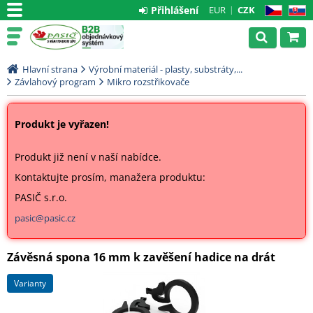
Přihlášení
EUR
CZK
CZ
SK
Hlavní strana
Výrobní materiál - plasty, substráty,...
Závlahový program
Mikro rozstřikovače
Produkt je vyřazen!
Produkt již není v naší nabídce.
Kontaktujte prosím, manažera produktu:
PASIČ s.r.o.
pasic@pasic.cz
Závěsná spona 16 mm k zavěšení hadice na drát
varianty