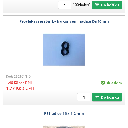
Do košíku
100/balení
Provlékací prstýnky k ukončení hadice Dn16mm
Kód:
25267_1_0
1.46
Kč
bez DPH
skladem
1.77
Kč
s DPH
Do košíku
PE hadice 16 x 1,2 mm