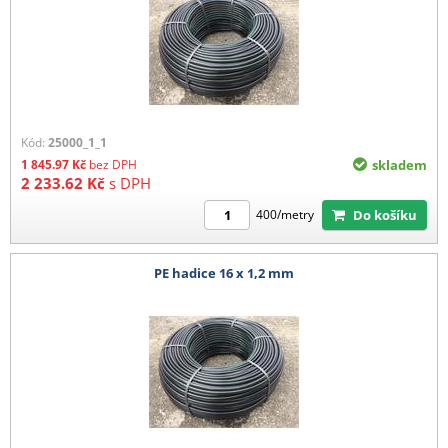
Kód:
25000_1_1
1 845.97
Kč
bez DPH
skladem
2 233.62
Kč
s DPH
Do košíku
400/metry
PE hadice 16 x 1,2 mm