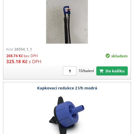
Kód:
26554_1_1
268.74
Kč
bez DPH
skladem
325.18
Kč
s DPH
Do košíku
10/balení
Kapkovaci redukce 2 l/h modrá