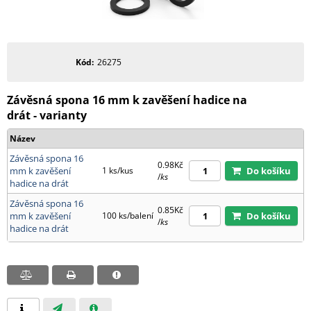
Kód
26275
Závěsná spona 16 mm k zavěšení hadice na
drát - varianty
Název
Závěsná spona 16
0.98Kč
mm k zavěšení
1 ks/kus
Do košíku
/
ks
hadice na drát
Závěsná spona 16
0.85Kč
mm k zavěšení
100 ks/balení
Do košíku
/
ks
hadice na drát