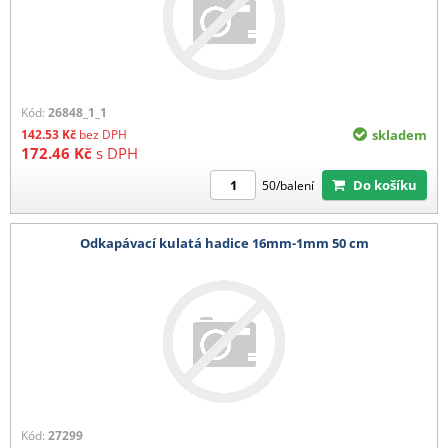
Kód:
26848_1_1
142.53
Kč
bez DPH
skladem
172.46
Kč
s DPH
Do košíku
50/balení
Odkapávací kulatá hadice 16mm-1mm 50 cm
Kód:
27299