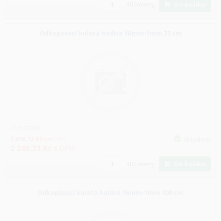
Do košíku
400/metry
Odkapávací kulatá hadice 16mm-1mm 75 cm
Kód:
27304
1 858.12
Kč
bez DPH
skladem
2 248.33
Kč
s DPH
Do košíku
400/metry
Odkapávací kulatá hadice 16mm-1mm 100 cm