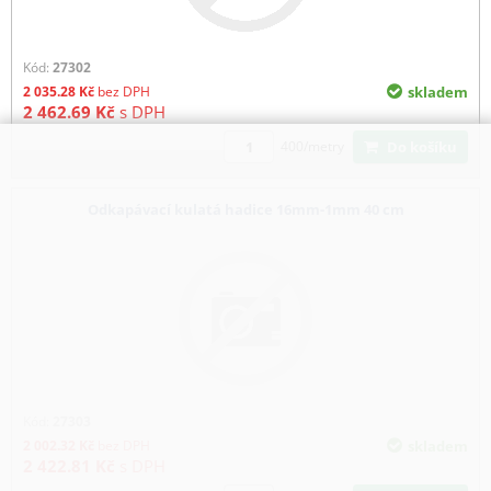
Kód:
27302
2 035.28
Kč
bez DPH
skladem
2 462.69
Kč
s DPH
Do košíku
400/metry
Odkapávací kulatá hadice 16mm-1mm 40 cm
Kód:
27303
2 002.32
Kč
bez DPH
skladem
2 422.81
Kč
s DPH