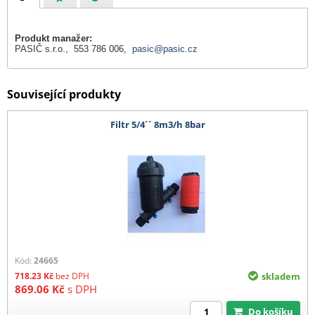
Produkt manažer:
PASIČ s.r.o., 553 786 006,
pasic@pasic.cz
Související produkty
Filtr 5/4´´ 8m3/h 8bar
Kód:
24665
718.23
Kč
bez DPH
skladem
869.06
Kč
s DPH
Do košíku