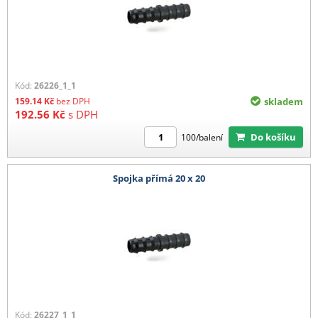
Kód:
26226_1_1
159.14
Kč
bez DPH
skladem
192.56
Kč
s DPH
Do košíku
100/balení
Spojka přímá 20 x 20
Kód:
26227_1_1