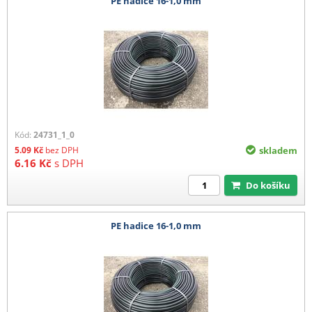
PE hadice 16-1,0 mm
Kód:
24731_1_0
5.09
Kč
bez DPH
skladem
6.16
Kč
s DPH
Do košíku
PE hadice 16-1,0 mm