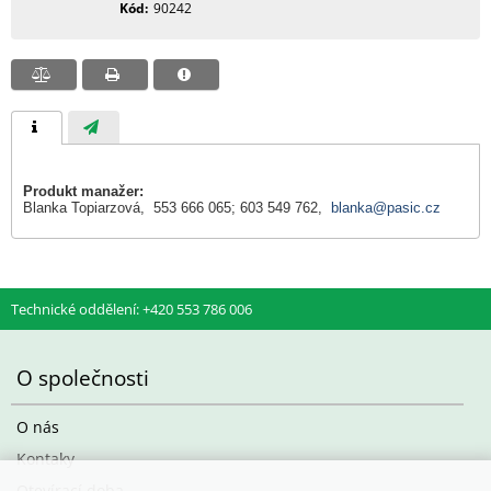
Kód
90242
Produkt manažer:
Blanka Topiarzová, 553 666 065; 603 549 762,
blanka@pasic.cz
Technické oddělení: +420 553 786 006
O společnosti
O nás
Kontaky
Otevírací doba