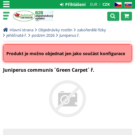
Přihlášení
EUR
CZK
CZ
SK
Hlavní strana
Objednávky rostlin
zakořenělé řízky
jehličnaté ř.
podzim 2026
Juniperus ř.
Produkt je možno objednat jen jako součást konfigurace
Juniperus communis ´Green Carpet´ ř.