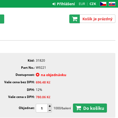
Přihlášení
EUR
CZK
CZ
SK
Košík je prázdný
Kód
31820
Part No.
W9221
Dostupnost
na objednávku
Vaše cena bez DPH
696.48
Kč
DPH
12%
Vaše cena s DPH
780.06
Kč
Do košíku
Objednat
1000/balení