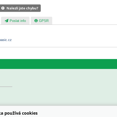
Nalezli jste chybu?
Poslat info
GPSR
asic.cz
a používá cookies