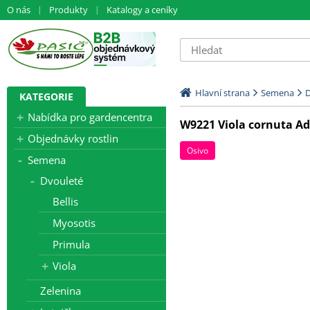
O nás
Produkty
Katalogy a ceníky
Hlavní strana
Semena
D
KATEGORIE
Nabídka pro gardencentra
W9221 Viola cornuta A
Objednávky rostlin
Osivo
Semena
Dvouleté
Bellis
Myosotis
Primula
Viola
Zelenina