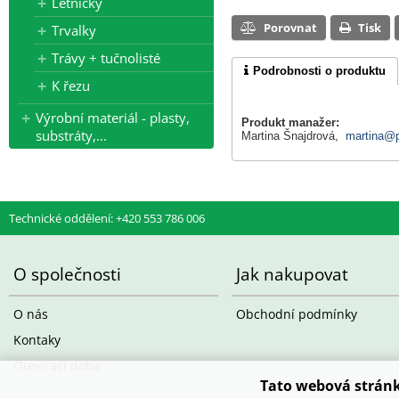
Letničky
Porovnat
Tisk
Trvalky
Trávy + tučnolisté
Podrobnosti o produktu
K řezu
Výrobní materiál - plasty,
Produkt manažer:
substráty,...
Martina Šnajdrová,
martina@p
Technické oddělení: +420 553 786 006
O společnosti
Jak nakupovat
O nás
Obchodní podmínky
Kontaky
Otevírací doba
Tato webová stránk